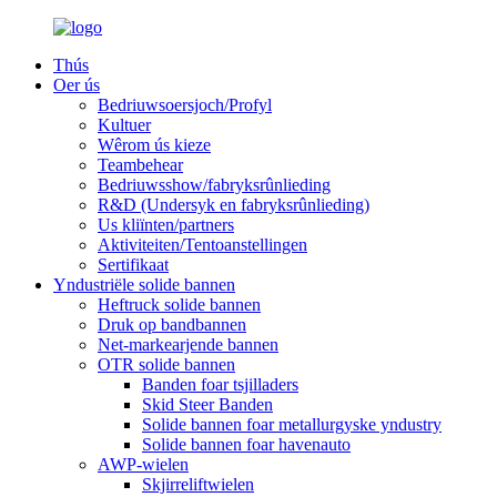
Thús
Oer ús
Bedriuwsoersjoch/Profyl
Kultuer
Wêrom ús kieze
Teambehear
Bedriuwsshow/fabryksrûnlieding
R&D (Undersyk en fabryksrûnlieding)
Us kliïnten/partners
Aktiviteiten/Tentoanstellingen
Sertifikaat
Yndustriële solide bannen
Heftruck solide bannen
Druk op bandbannen
Net-markearjende bannen
OTR solide bannen
Banden foar tsjilladers
Skid Steer Banden
Solide bannen foar metallurgyske yndustry
Solide bannen foar havenauto
AWP-wielen
Skjirreliftwielen