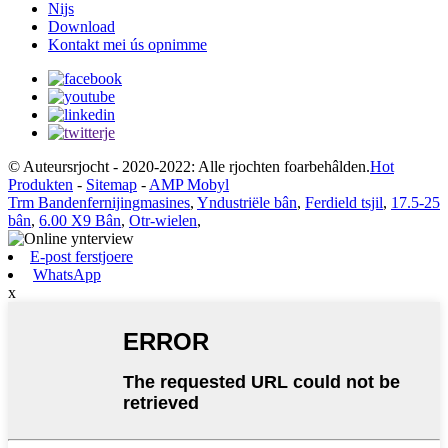
Nijs
Download
Kontakt mei ús opnimme
© Auteursrjocht - 2020-2022: Alle rjochten foarbehâlden.
Hot
Produkten
-
Sitemap
-
AMP Mobyl
Trm Bandenfernijingmasines
,
Yndustriële bân
,
Ferdield tsjil
,
17.5-25
bân
,
6.00 X9 Bân
,
Otr-wielen
,
E-post ferstjoere
WhatsApp
x