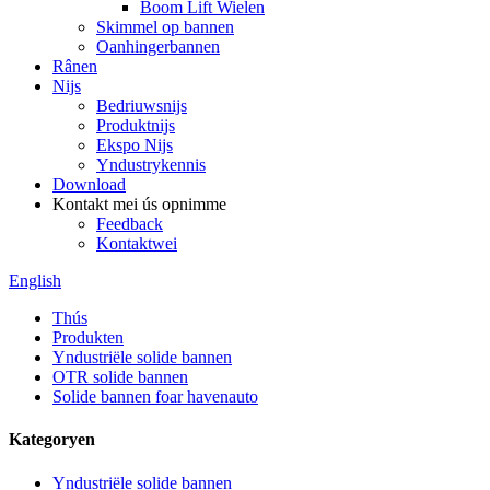
Boom Lift Wielen
Skimmel op bannen
Oanhingerbannen
Rânen
Nijs
Bedriuwsnijs
Produktnijs
Ekspo Nijs
Yndustrykennis
Download
Kontakt mei ús opnimme
Feedback
Kontaktwei
English
Thús
Produkten
Yndustriële solide bannen
OTR solide bannen
Solide bannen foar havenauto
Kategoryen
Yndustriële solide bannen