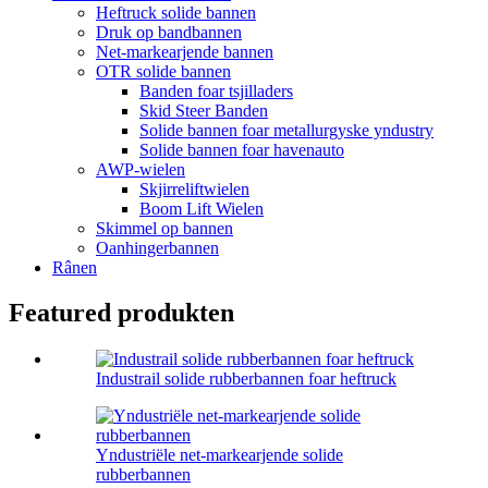
Heftruck solide bannen
Druk op bandbannen
Net-markearjende bannen
OTR solide bannen
Banden foar tsjilladers
Skid Steer Banden
Solide bannen foar metallurgyske yndustry
Solide bannen foar havenauto
AWP-wielen
Skjirreliftwielen
Boom Lift Wielen
Skimmel op bannen
Oanhingerbannen
Rânen
Featured produkten
Industrail solide rubberbannen foar heftruck
Yndustriële net-markearjende solide
rubberbannen