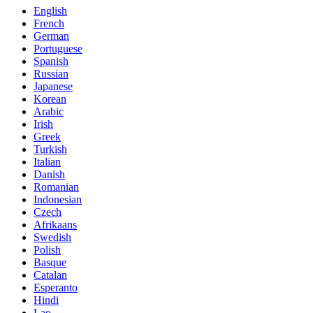
English
French
German
Portuguese
Spanish
Russian
Japanese
Korean
Arabic
Irish
Greek
Turkish
Italian
Danish
Romanian
Indonesian
Czech
Afrikaans
Swedish
Polish
Basque
Catalan
Esperanto
Hindi
Lao