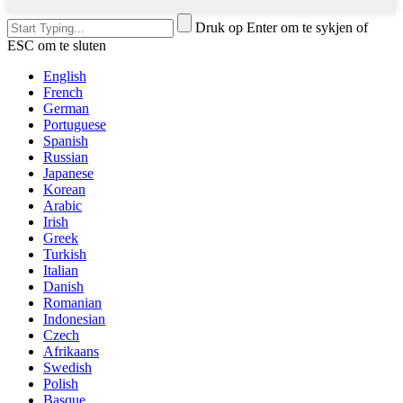
Druk op Enter om te sykjen of
ESC om te sluten
English
French
German
Portuguese
Spanish
Russian
Japanese
Korean
Arabic
Irish
Greek
Turkish
Italian
Danish
Romanian
Indonesian
Czech
Afrikaans
Swedish
Polish
Basque