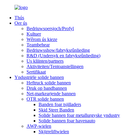
Thús
Oer ús
Bedriuwsoersjoch/Profyl
Kultuer
Wêrom ús kieze
Teambehear
Bedriuwsshow/fabryksrûnlieding
R&D (Undersyk en fabryksrûnlieding)
Us kliïnten/partners
Aktiviteiten/Tentoanstellingen
Sertifikaat
Yndustriële solide bannen
Heftruck solide bannen
Druk op bandbannen
Net-markearjende bannen
OTR solide bannen
Banden foar tsjilladers
Skid Steer Banden
Solide bannen foar metallurgyske yndustry
Solide bannen foar havenauto
AWP-wielen
Skjirreliftwielen