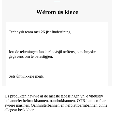
Wêrom ús kieze
Technysk team mei 26 jier ûnderfining.
Jou de tekeningen fan 'e râne/tsjil neffens jo technyske
gegevens om te befêstigjen.
Sels ûntwikkele merk.
Us produkten hawwe al de measte tapassingen yn 'e yndustry
behannele: heftruckbannen, oandrukbannen, OTR-bannen foar
swiere masines. Oanhingerbannen en hefplatfoarmbannen binne
allegear beskikber.