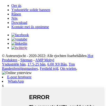
Oer ús
Yndustriële solide bannen
Rânen
Nijs
Download
Kontakt mei ús opnimme
© Auteursrjocht - 2020-2022: Alle rjochten foarbehâlden.
Hot
Produkten
-
Sitemap
-
AMP Mobyl
Yndustriële bân
,
17.5-25 bân
,
6.00 X9 Bân
,
Trm
Bandenfernijingmasines
,
Ferdield tsjil
,
Otr-wielen
,
E-post ferstjoere
WhatsApp
x