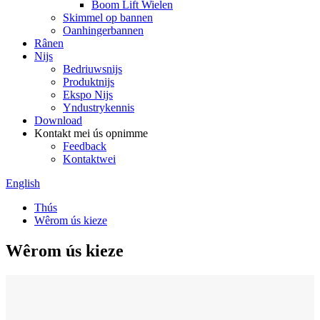
Boom Lift Wielen
Skimmel op bannen
Oanhingerbannen
Rânen
Nijs
Bedriuwsnijs
Produktnijs
Ekspo Nijs
Yndustrykennis
Download
Kontakt mei ús opnimme
Feedback
Kontaktwei
English
Thús
Wêrom ús kieze
Wêrom ús kieze