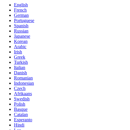
English
French
German
Portuguese
Spanish
Russian
Japanese
Korean
Arabic
Irish
Greek
Turkish
Italian
Danish
Romanian
Indonesian
Czech
Afrikaans
Swedish
Polish
Basque
Catalan
Esperanto
Hindi