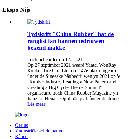
Ekspo Nijs
Tydskrift "China Rubber" hat de
ranglist fan bannenbedriuwen
bekend makke
troch behearder op 17-11-21
Op 27 septimber 2021 waard Yantai WonRay
Rubber Tire Co., Ltd. op it 47e plak rangearre
ûnder de Sineeske bânbedriuwen yn 2021 op 'e
"Rubber Industry Leading a New Pattern and
Creating a Big Cycle Theme Summit"
organisearre troch China Rubber Magazine yn
Jiaozuo, Henan. Op it 50e plak ûnder de domes...
Lês mear
Oer ús
Yndustriële solide bannen
Rânen