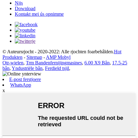
Nijs
Download
Kontakt mei ús opnimme
© Auteursrjocht - 2020-2022: Alle rjochten foarbehâlden.
Hot
Produkten
-
Sitemap
-
AMP Mobyl
Otr-wielen
,
Trm Bandenfernijingmasines
,
6.00 X9 Bân
,
17.5-25
bân
,
Yndustriële bân
,
Ferdield tsjil
,
E-post ferstjoere
WhatsApp
x