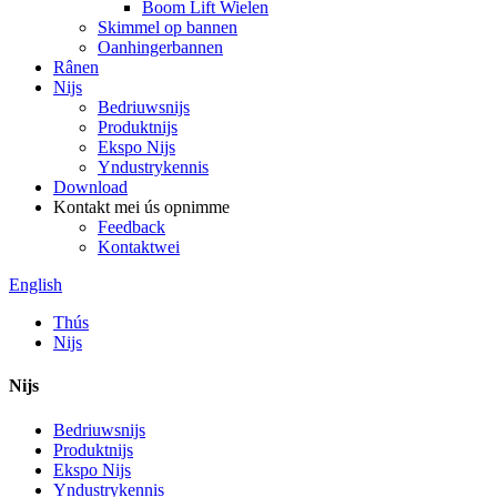
Boom Lift Wielen
Skimmel op bannen
Oanhingerbannen
Rânen
Nijs
Bedriuwsnijs
Produktnijs
Ekspo Nijs
Yndustrykennis
Download
Kontakt mei ús opnimme
Feedback
Kontaktwei
English
Thús
Nijs
Nijs
Bedriuwsnijs
Produktnijs
Ekspo Nijs
Yndustrykennis