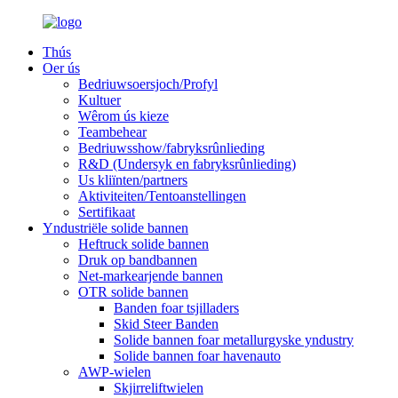
Thús
Oer ús
Bedriuwsoersjoch/Profyl
Kultuer
Wêrom ús kieze
Teambehear
Bedriuwsshow/fabryksrûnlieding
R&D (Undersyk en fabryksrûnlieding)
Us kliïnten/partners
Aktiviteiten/Tentoanstellingen
Sertifikaat
Yndustriële solide bannen
Heftruck solide bannen
Druk op bandbannen
Net-markearjende bannen
OTR solide bannen
Banden foar tsjilladers
Skid Steer Banden
Solide bannen foar metallurgyske yndustry
Solide bannen foar havenauto
AWP-wielen
Skjirreliftwielen