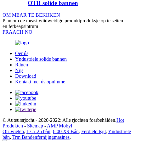
OTR solide bannen
OM MEAR TE BEKIJKEN
Plan om de meast wiidweidige produktproduksje op te setten
en ferkeapsintrum
FRAACH NO
Oer ús
Yndustriële solide bannen
Rânen
Nijs
Download
Kontakt mei ús opnimme
© Auteursrjocht - 2020-2022: Alle rjochten foarbehâlden.
Hot
Produkten
-
Sitemap
-
AMP Mobyl
Otr-wielen
,
17.5-25 bân
,
6.00 X9 Bân
,
Ferdield tsjil
,
Yndustriële
bân
,
Trm Bandenfernijingmasines
,