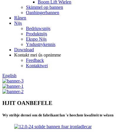
Boom Lift Wielen
Skimmel op bannen
Oanhingerbannen
Rânen
Nijs
Bedriuwsnijs
Produktnijs
Ekspo Nijs
Yndustrykennis
Download
Kontakt mei ús opnimme
Feedback
Kontaktwei
English
HJIT OANBEFELE
Wy stribje dernei om de fabrikant fan 'e heechste kwaliteit te wêzen