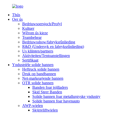
Thús
Oer ús
Bedriuwsoersjoch/Profyl
Kultuer
Wêrom ús kieze
Teambehear
Bedriuwsshow/fabryksrûnlieding
R&D (Undersyk en fabryksrûnlieding)
Us kliïnten/partners
Aktiviteiten/Tentoanstellingen
Sertifikaat
Yndustriële solide bannen
Heftruck solide bannen
Druk op bandbannen
Net-markearjende bannen
OTR solide bannen
Banden foar tsjilladers
Skid Steer Banden
Solide bannen foar metallurgyske yndustry
Solide bannen foar havenauto
AWP-wielen
Skjirreliftwielen