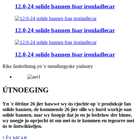
12.0-24 solide bannen foar ironladlecar
12.0-24 solide bannen foar ironladlecar
12.0-24 solide bannen foar ironladlecar
Rike ûnderfining yn 'e metallurgyske yndustry
ÚTNOEGING
Yn 'e ôfrûne 26 jier hawwe wy ús rjochte op 'e produksje fan
solide bannen, de kommende 26 jier sille wy hurd wurkje oan
solide bannen, mar wy hoopje dat jo en jo bedriuw der binne,
wy noegje jo oprjocht út om mei ús te kommen en tegearre mei
ús te ûntwikkeljen.
LÊS MEAR