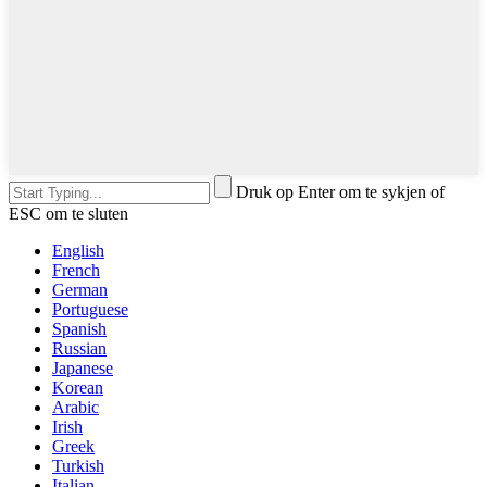
Druk op Enter om te sykjen of
ESC om te sluten
English
French
German
Portuguese
Spanish
Russian
Japanese
Korean
Arabic
Irish
Greek
Turkish
Italian