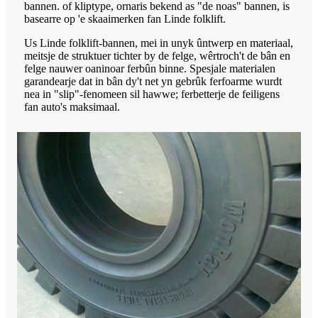
bannen. of kliptype, ornaris bekend as "de noas" bannen, is
basearre op 'e skaaimerken fan Linde folklift.
Us Linde folklift-bannen, mei in unyk ûntwerp en materiaal,
meitsje de struktuer tichter by de felge, wêrtroch't de bân en
felge nauwer oaninoar ferbûn binne. Spesjale materialen
garandearje dat in bân dy't net yn gebrûk ferfoarme wurdt
nea in "slip"-fenomeen sil hawwe; ferbetterje de feiligens
fan auto's maksimaal.