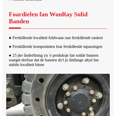
Foardielen fan WonRay Solid
Banden
● Ferskillende kwaliteit foldwaan oan ferskillende easken
● Ferskillende komponinten foar ferskillende tapassingen
● 25 jier ûnderfining yn 'e produksje fan solide bannen
soarget derfoar dat de bannen dy't jo ûntfange altyd fan
stabile kwaliteit binne