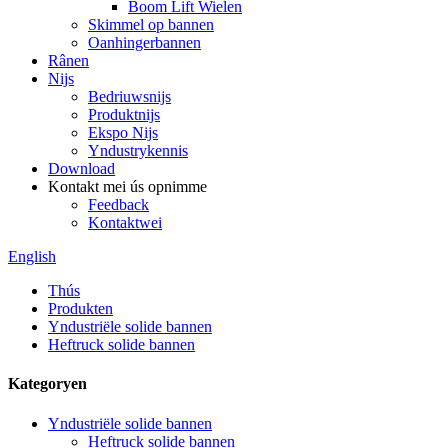
Boom Lift Wielen
Skimmel op bannen
Oanhingerbannen
Rânen
Nijs
Bedriuwsnijs
Produktnijs
Ekspo Nijs
Yndustrykennis
Download
Kontakt mei ús opnimme
Feedback
Kontaktwei
English
Thús
Produkten
Yndustriële solide bannen
Heftruck solide bannen
Kategoryen
Yndustriële solide bannen
Heftruck solide bannen