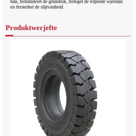
bân, ferminderet de grûndruk, ferleget de rôljende wjerstân
en fersterket de slijtvastheid
Produktwerjefte