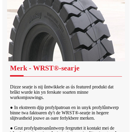
Merk - WRST®-searje
Dizze searje is nij ûntwikkele as ús featured produkt dat
brûkt wurde kin yn ferskate soarten minne
wurkomjouwings.
● In ekstreem djip profylpatroan en in unyk profylûntwerp
binne twa faktoaren dy't de WRST®-searje in hegere
slijtvastheid jouwe as oare ferlykbere merken.
● Grut profylpatroanûntwerp fergruttet it kontakt mei de