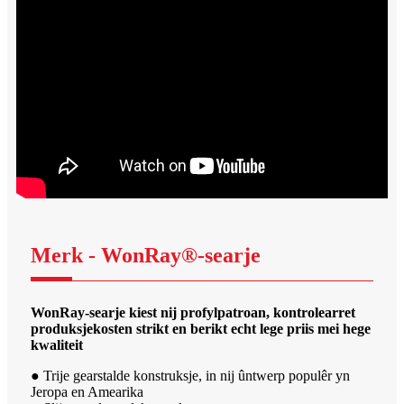
Merk - WonRay®-searje
WonRay-searje kiest nij profylpatroan, kontrolearret
produksjekosten strikt en berikt echt lege priis mei hege
kwaliteit
● Trije gearstalde konstruksje, in nij ûntwerp populêr yn
Jeropa en Amearika