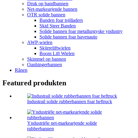
Druk op bandbannen
Net-markearjende bannen
OTR solide bannen
Banden foar tsjilladers
Skid Steer Banden
Solide bannen foar metallurgyske yndustry
Solide bannen foar havenauto
AWP-wielen
Skjirreliftwielen
Boom Lift Wielen
Skimmel op bannen
Oanhingerbannen
Rânen
Featured produkten
Industrail solide rubberbannen foar heftruck
Yndustriële net-markearjende solide
rubberbannen