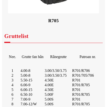
R705
Gruttelist
Nee.
Grutte fan bân
Rânegrutte
Patroan nr.
1
4.00-8
3.00/3.50/3.75
R701/R706
2
5.00-8
3.00/3.50/3.75
R701/705/706
3
5.50-15
4.50E
R701
4
6.00-9
4.00E
R701/R705
5
6.00-15
4.50E
R701
6
6.50-10
5.00F
R701/R705
7
7.00-9
5.00S
R701
8
7.00-12/W
5.00S
R701/R705