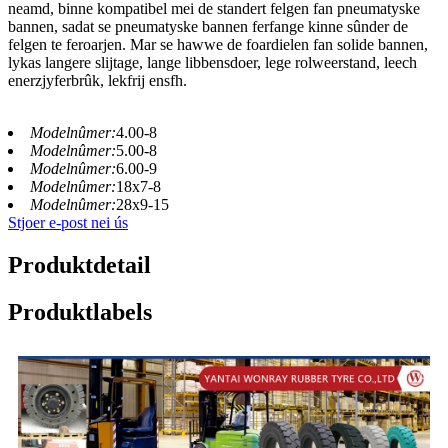
neamd, binne kompatibel mei de standert felgen fan pneumatyske
bannen, sadat se pneumatyske bannen ferfange kinne sûnder de
felgen te feroarjen. Mar se hawwe de foardielen fan solide bannen,
lykas langere slijtage, lange libbensdoer, lege rolweerstand, leech
enerzjyferbrûk, lekfrij ensfh.
Modelnûmer:
4.00-8
Modelnûmer:
5.00-8
Modelnûmer:
6.00-9
Modelnûmer:
18x7-8
Modelnûmer:
28x9-15
Stjoer e-post nei ús
Produktdetail
Produktlabels