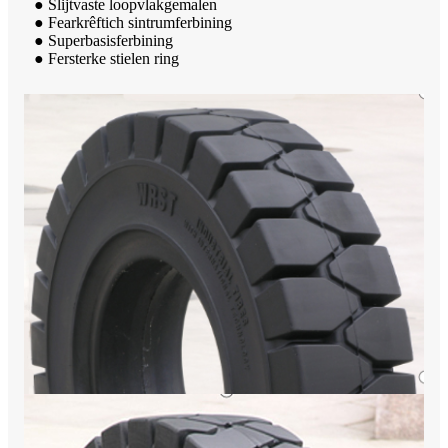
● Slijtvaste loopvlakgemalen
● Fearkrêftich sintrumferbining
● Superbasisferbining
● Fersterke stielen ring