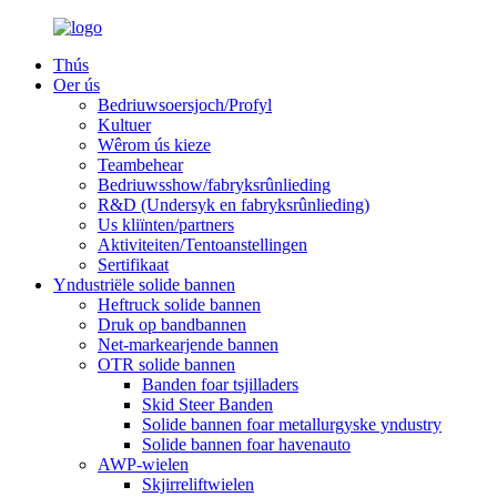
Thús
Oer ús
Bedriuwsoersjoch/Profyl
Kultuer
Wêrom ús kieze
Teambehear
Bedriuwsshow/fabryksrûnlieding
R&D (Undersyk en fabryksrûnlieding)
Us kliïnten/partners
Aktiviteiten/Tentoanstellingen
Sertifikaat
Yndustriële solide bannen
Heftruck solide bannen
Druk op bandbannen
Net-markearjende bannen
OTR solide bannen
Banden foar tsjilladers
Skid Steer Banden
Solide bannen foar metallurgyske yndustry
Solide bannen foar havenauto
AWP-wielen
Skjirreliftwielen