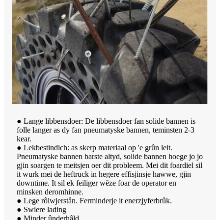
● Lange libbensdoer: De libbensdoer fan solide bannen is
folle langer as dy fan pneumatyske bannen, teminsten 2-3
kear.
● Lekbestindich: as skerp materiaal op 'e grûn leit.
Pneumatyske bannen barste altyd, solide bannen hoege jo jo
gjin soargen te meitsjen oer dit probleem. Mei dit foardiel sil
it wurk mei de heftruck in hegere effisjinsje hawwe, gjin
downtime. It sil ek feiliger wêze foar de operator en
minsken deromhinne.
● Lege rôlwjerstân. Ferminderje it enerzjyferbrûk.
● Swiere lading
● Minder ûnderhâld