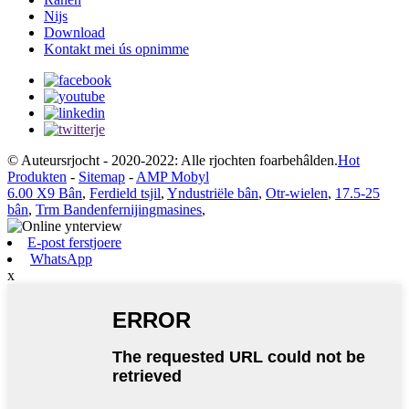
Nijs
Download
Kontakt mei ús opnimme
© Auteursrjocht - 2020-2022: Alle rjochten foarbehâlden.
Hot
Produkten
-
Sitemap
-
AMP Mobyl
6.00 X9 Bân
,
Ferdield tsjil
,
Yndustriële bân
,
Otr-wielen
,
17.5-25
bân
,
Trm Bandenfernijingmasines
,
E-post ferstjoere
WhatsApp
x