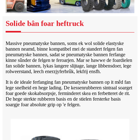
Solide bân foar heftruck
Massive pneumatyske bannen, soms ek wol solide elastyske
bannen neamd, binne kompatibel mei de standert felgen fan
pneumatyske bannen, sadat se pneumatyske bannen ferfange
kinne sûnder de felgen te feroarjen. Mar se hawwe de foardielen
fan solide bannen, lykas langere slijtage, lange libbensdoer, lege
rolweerstand, leech enerzjyferbrûk, lekfrij ensfh.
It is de ideale ferfanging fan pneumatyske bannen op it mêd fan
lege snelheid en hege lading. De kessenrubberen sintraal soarget
foar goede skokabsorpsje, ferminderet skea en ferbetteret de rit.
De hege sterkte rubberen basis en de stielen fersterke basis
soargje foar absolute grip op 'e felgen.